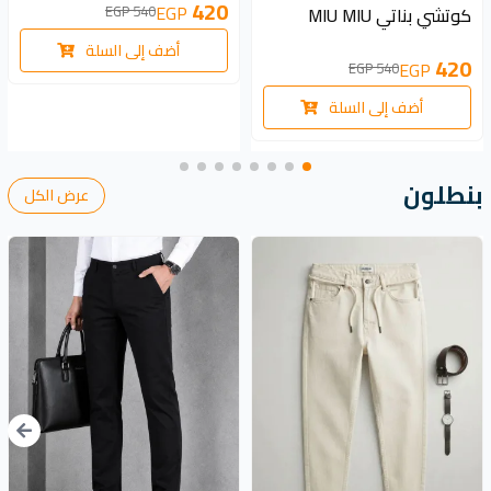
420
EGP
540 EGP
كوتشي بناتي MIU MIU
أضف إلى السلة
420
EGP
540 EGP
أضف إلى السلة
بنطلون
عرض الكل