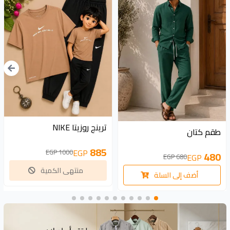
115 EGP
غير متوفر
200 EGP
ترينج روزيتا NIKE
طقم كتان
885
EGP
1000 EGP
480
EGP
680 EGP
منتهى الكمية
أضف إلى السلة