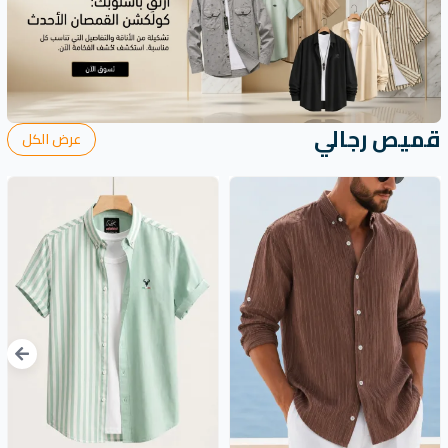
قميص رجالي
عرض الكل