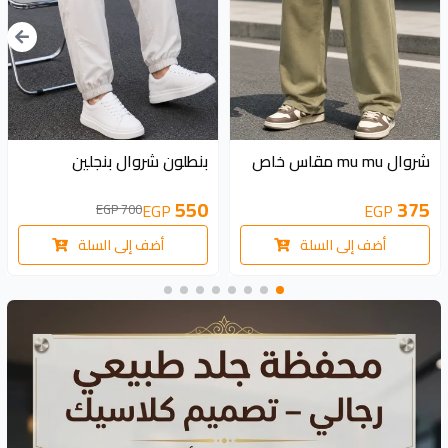
150 EGP
شروال mu mu مقاس خاص
بنطلون شروال بنجلين
375
550
EGP
EGP
700 EGP
أضف إلى السلة
أضف إلى السلة