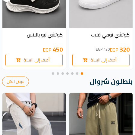
100 EGP
كوتشي نيو بالانس
كوتشي تومي فلات
450
320
EGP
EGP
420 EGP
أضف إلى السلة
أضف إلى السلة
بنطلون شروال
عرض الكل