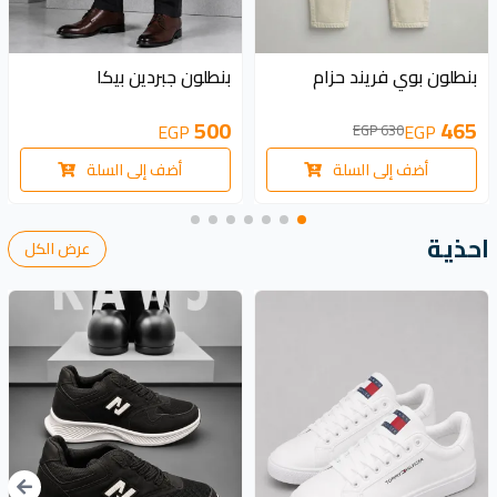
165 EGP
بنطلون بوي فريند حزام
بنطلون جبردين بيكا
500
465
EGP
EGP
630 EGP
أضف إلى السلة
أضف إلى السلة
احذية
عرض الكل