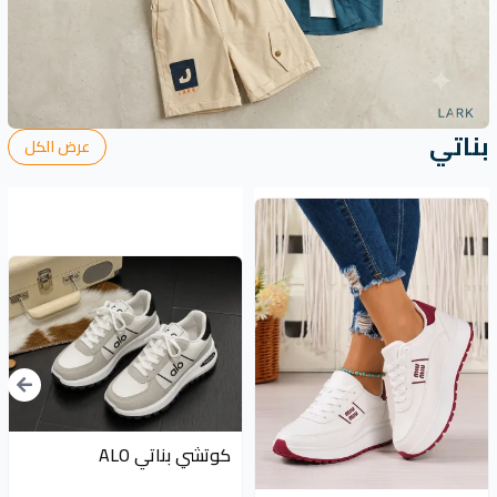
بناتي
عرض الكل
120 EGP
كوتشي بناتي ALO
120 EGP