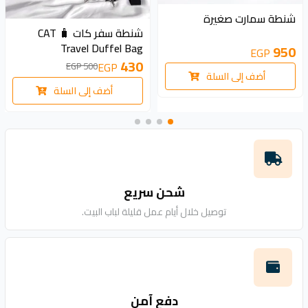
شنطة سمارت صغيرة
70 EGP
شنطة سفر كات 🧳 CAT
Travel Duffel Bag
950
EGP
430
EGP
500 EGP
أضف إلى السلة
أضف إلى السلة
شحن سريع
توصيل خلال أيام عمل قليلة لباب البيت.
دفع آمن