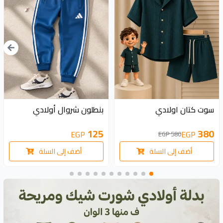
200 EGP
سوت كتان اولادي
بنطلون شروال أولادي
125
380
EGP
EGP
580 EGP
أضف إلى السلة
أضف إلى السلة